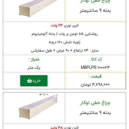
چراغ خطی توکار
بدنه 9 سانتیمتر
لاین نوری
24 وات
روشنایی 85 لومن بر وات | بدنه آلومینیوم
زاویه تابش 120 درجه
سایز : 74 ارتفاع × 90 عرض × طول سفارشی
کد کالا :
متراژ :
MBPLPR 100024
یک متر
قیمت :
خرید
4,798,000 تومان
چراغ خطی توکار
بدنه 9 سانتیمتر
لاین نوری
48 وات