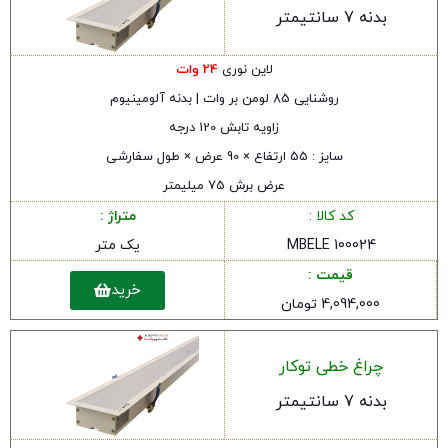
بدنه 7 سانتیمتر
لاین نوری
24 وات
روشنایی 85 لومن بر وات | بدنه آلومینیوم
زاویه تابش 120 درجه
سایز : 55 ارتفاع × 90 عرض × طول سفارشی
عرض برش 75 میلیمتر
کد کالا :
متراژ :
MBELE 100024
یک متر
قیمت :
خرید
4,094,000 تومان
چراغ خطی توکار
بدنه 7 سانتیمتر