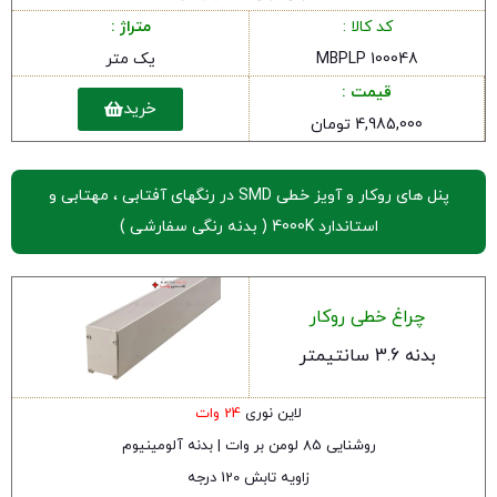
کد کالا :
متراژ :
MBPLP 100048
یک متر
قیمت :
خرید
4,985,000 تومان
پنل های روکار و آویز خطی SMD در رنگهای آفتابی ، مهتابی و
استاندارد 4000K ( بدنه رنگی سفارشی )
چراغ خطی روکار
بدنه 3.6 سانتیمتر
لاین نوری
24 وات
روشنایی 85 لومن بر وات | بدنه آلومینیوم
زاویه تابش 120 درجه