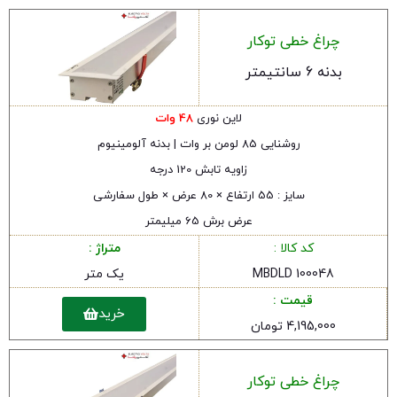
چراغ خطی توکار
بدنه 6 سانتیمتر
لاین نوری
48 وات
روشنایی 85 لومن بر وات | بدنه آلومینیوم
زاویه تابش 120 درجه
سایز : 55 ارتفاع × 80 عرض × طول سفارشی
عرض برش 65 میلیمتر
کد کالا :
متراژ :
MBDLD 100048
یک متر
قیمت :
خرید
4,195,000 تومان
چراغ خطی توکار