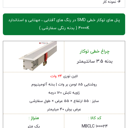
4-
نمونه کار
پنل های توکار خطی SMD در رنگ های آفتابی ، مهتابی و استاندارد
4000K ( بدنه رنگی سفارشی )
چراغ خطی توکار
بدنه 3.5 سانتیمتر
لاین نوری
24 وات
روشنایی 85 لومن بر وات | بدنه آلومینیوم
زاویه تابش 120 درجه
سایز : 55 ارتفاع × 55 عرض × طول سفارشی
عرض برش 40 میلیمتر
کد کالا :
متراژ :
MBCLC 100024
یک متر