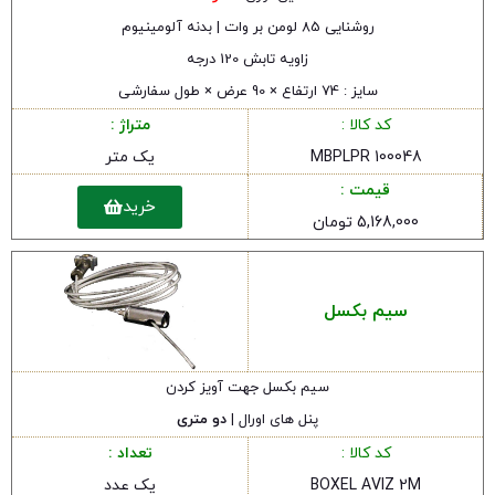
روشنایی 85 لومن بر وات | بدنه آلومینیوم
زاویه تابش 120 درجه
سایز : 74 ارتفاع × 90 عرض × طول سفارشی
کد کالا :
متراژ :
MBPLPR 100048
یک متر
قیمت :
خرید
5,168,000 تومان
سیم بکسل
سیم بکسل جهت آویز کردن
پنل های اورال |
دو متری
کد کالا :
تعداد :
BOXEL AVIZ 2M
یک عدد