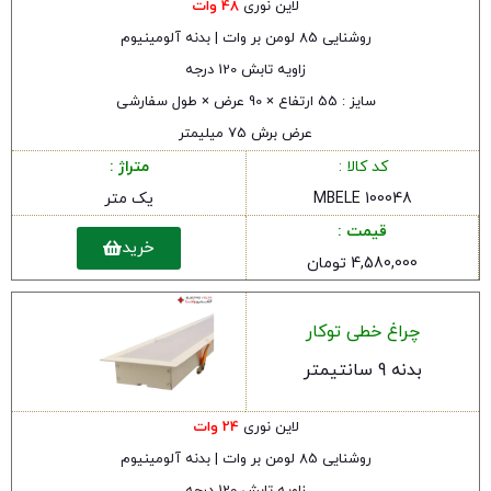
لاین نوری
48 وات
روشنایی 85 لومن بر وات | بدنه آلومینیوم
زاویه تابش 120 درجه
سایز : 55 ارتفاع × 90 عرض × طول سفارشی
عرض برش 75 میلیمتر
کد کالا :
متراژ :
MBELE 100048
یک متر
قیمت :
خرید
4,580,000 تومان
چراغ خطی توکار
بدنه 9 سانتیمتر
لاین نوری
24 وات
روشنایی 85 لومن بر وات | بدنه آلومینیوم