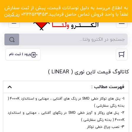
الکترو ولتا با تخفیف‌های شگفت‌انگیز! کلیک کنید
به اطلاع می‌رسد به دلیل نوسانات قیمت، پیش از ثبت سفارش
لطفاً با واحد فروش تماس حاصل فرمایید.02122529453
رد کردن
ورود | ثبت نام
کاتالوگ قیمت لاین نوری ( LINEAR )
فهرست مطالب :
1-
پنل های توکار خطی SMD در رنگ های آفتابی ، مهتابی و استاندارد 4000K (
بدنه رنگی سفارشی )
2-
پنل های روکار و آویز خطی SMD در رنگهای آفتابی ، مهتابی و استاندارد
4000K ( بدنه رنگی سفارشی )
3-
نصب چراغ خطی توکار