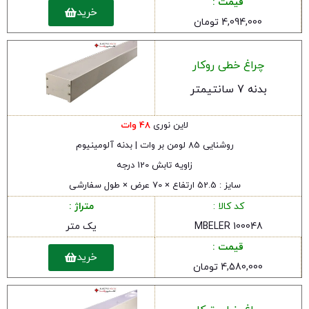
قیمت :
خرید
4,094,000 تومان
چراغ خطی روکار
بدنه 7 سانتیمتر
لاین نوری
48 وات
روشنایی 85 لومن بر وات | بدنه آلومینیوم
زاویه تابش 120 درجه
سایز : 52.5 ارتفاع × 70 عرض × طول سفارشی
کد کالا :
متراژ :
MBELER 100048
یک متر
قیمت :
خرید
4,580,000 تومان