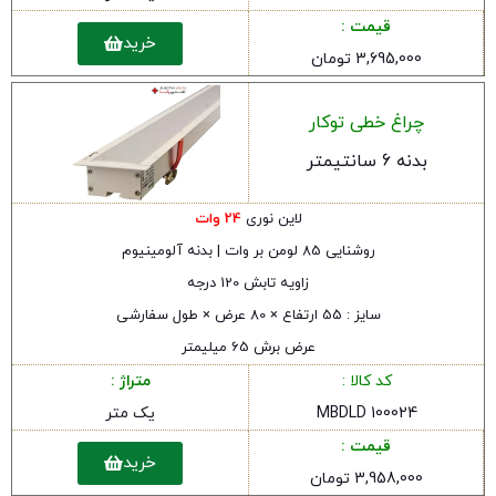
قیمت :
خرید
3,695,000 تومان
چراغ خطی توکار
بدنه 6 سانتیمتر
لاین نوری
24 وات
روشنایی 85 لومن بر وات | بدنه آلومینیوم
زاویه تابش 120 درجه
سایز : 55 ارتفاع × 80 عرض × طول سفارشی
عرض برش 65 میلیمتر
کد کالا :
متراژ :
MBDLD 100024
یک متر
قیمت :
خرید
3,958,000 تومان