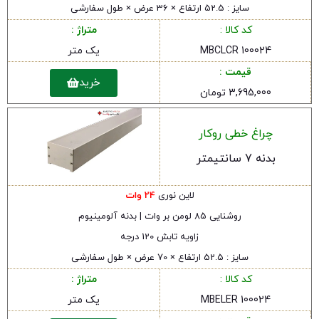
سایز : 52.5 ارتفاع × 36 عرض × طول سفارشی
کد کالا :
متراژ :
MBCLCR 100024
یک متر
قیمت :
خرید
3,695,000 تومان
چراغ خطی روکار
بدنه 7 سانتیمتر
لاین نوری
24 وات
روشنایی 85 لومن بر وات | بدنه آلومینیوم
زاویه تابش 120 درجه
سایز : 52.5 ارتفاع × 70 عرض × طول سفارشی
کد کالا :
متراژ :
MBELER 100024
یک متر