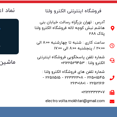
نماد ا
فروشگاه اینترنتی الکترو ولتا
آدرس : تهران بزرگراه رسالت خیابان بنی
هاشم نبش کوچه لاله فروشگاه الکترو ولتا
پلاک 288
ساعت کاری : شنبه تا چهارشنبه 8:00 الی
20:00 / پنجشنبه 8:00 الی 17:00
شماره تلفن پاسخگویی فروشگاه اینترنتی
ماشین
الکترو ولتا : 02122529453
شماره تلفن های فروشگاه الکترو ولتا :
22501545 - 22332308 - 22511515 -
22521616 - 26301801
02122332307
electro.volta.mokhtari@gmail.com