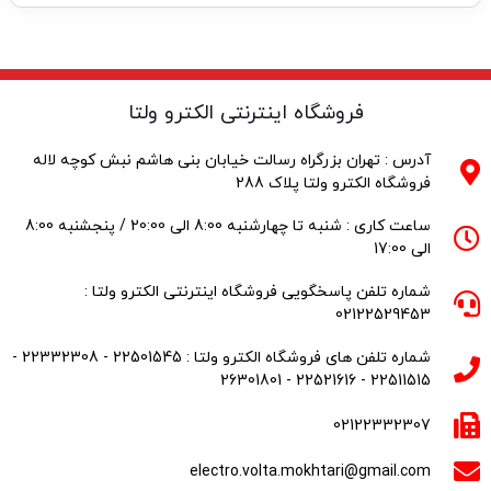
فروشگاه اینترنتی الکترو ولتا
آدرس : تهران بزرگراه رسالت خیابان بنی هاشم نبش کوچه لاله
فروشگاه الکترو ولتا پلاک 288
ساعت کاری : شنبه تا چهارشنبه 8:00 الی 20:00 / پنجشنبه 8:00
الی 17:00
شماره تلفن پاسخگویی فروشگاه اینترنتی الکترو ولتا :
02122529453
شماره تلفن های فروشگاه الکترو ولتا : 22501545 - 22332308 -
22511515 - 22521616 - 26301801
02122332307
electro.volta.mokhtari@gmail.com