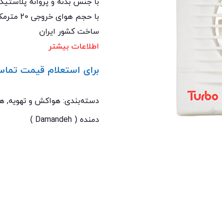
با جنس بدنه و پروانه پلاستیک
با حجم هوای خروجی 20 مترمکعب بر ساعت
ساخت کشور ایران
اطلاعات بیشتر
برای استعلام قیمت تماس
تماس با ما: 02122529453
دسته‌بندی:
هواکش و تهویه
,
هو
دمنده ( Damandeh )