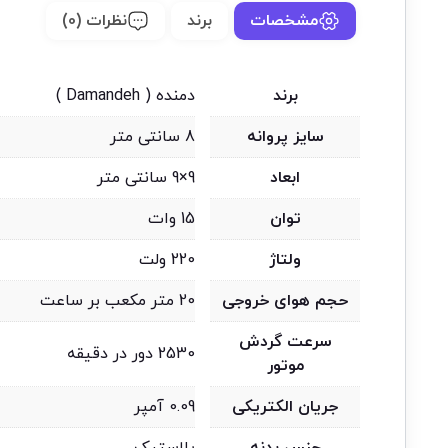
مشخصات
برند
نظرات (0)
برند
دمنده ( Damandeh )
سایز پروانه
8 سانتی متر
ابعاد
9×9 سانتی متر
توان
15 وات
ولتاژ
220 ولت
حجم هوای خروجی
20 متر مکعب بر ساعت
سرعت گردش
2530 دور در دقیقه
موتور
جریان الکتریکی
0.09 آمپر
جنس بدنه
پلاستیک