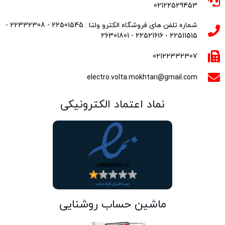
02122529453
شماره تلفن های فروشگاه الکترو ولتا : 22501545 - 22332308 -
22511515 - 22521616 - 26301801
02122332307
electro.volta.mokhtari@gmail.com
نماد اعتماد الکترونیکی
ماشین حساب روشنایی