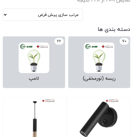
نمایش 1–20 از 428 نتیجه
دسته بندی ها
66
70
ریسه (نورمخفی)
لامپ