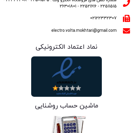
شماره تلفن های فروشگاه الکترو ولتا : 22501545 - 22332308 -
22511515 - 22521616 - 26301801
02122332307
electro.volta.mokhtari@gmail.com
نماد اعتماد الکترونیکی
ماشین حساب روشنایی