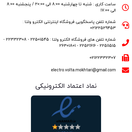
ساعت کاری : شنبه تا چهارشنبه 8:00 الی 20:00 / پنجشنبه 8:00
الی 17:00
شماره تلفن پاسخگویی فروشگاه اینترنتی الکترو ولتا :
02122529453
شماره تلفن های فروشگاه الکترو ولتا : 22501545 - 22332308 -
22511515 - 22521616 - 26301801
02122332307
electro.volta.mokhtari@gmail.com
نماد اعتماد الکترونیکی