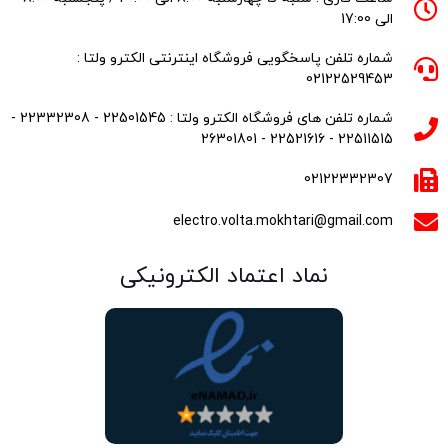
الی 17:00
شماره تلفن پاسخگویی فروشگاه اینترنتی الکترو ولتا :
02122529453
شماره تلفن های فروشگاه الکترو ولتا : 22501545 - 22332308 -
22511515 - 22521616 - 26301801
02122332307
electro.volta.mokhtari@gmail.com
نماد اعتماد الکترونیکی