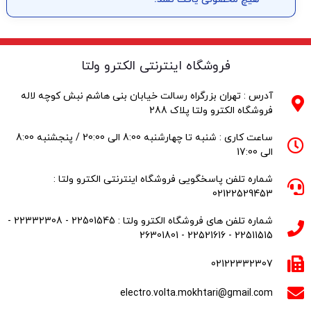
فروشگاه اینترنتی الکترو ولتا
آدرس : تهران بزرگراه رسالت خیابان بنی هاشم نبش کوچه لاله
فروشگاه الکترو ولتا پلاک 288
ساعت کاری : شنبه تا چهارشنبه 8:00 الی 20:00 / پنجشنبه 8:00
الی 17:00
شماره تلفن پاسخگویی فروشگاه اینترنتی الکترو ولتا :
02122529453
شماره تلفن های فروشگاه الکترو ولتا : 22501545 - 22332308 -
22511515 - 22521616 - 26301801
02122332307
electro.volta.mokhtari@gmail.com