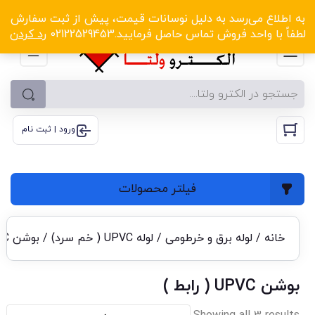
الکترو ولتا با تخفیف‌های شگفت‌انگیز! کلیک کنید
به اطلاع می‌رسد به دلیل نوسانات قیمت، پیش از ثبت سفارش
لطفاً با واحد فروش تماس حاصل فرمایید.02122529453
رد کردن
ورود | ثبت نام
فیلتر محصولات
خانه
/
لوله برق و خرطومی
/
لوله UPVC ( خم سرد)
/ بوشن UPVC ( رابط )
بوشن UPVC ( رابط )