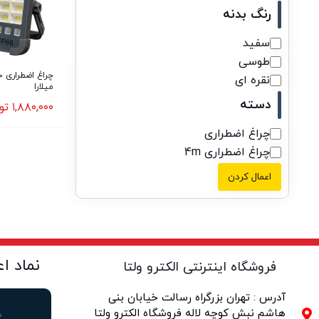
رنگ بدنه
سفید
طوسی
چراغ اضطراری 
نقره ای
میلارا
دسته
۱,۸۸۰,۰۰۰
تو
چراغ اضطراری
چراغ اضطراری 4m
اعمال کردن
نماد ا
فروشگاه اینترنتی الکترو ولتا
آدرس : تهران بزرگراه رسالت خیابان بنی
هاشم نبش کوچه لاله فروشگاه الکترو ولتا