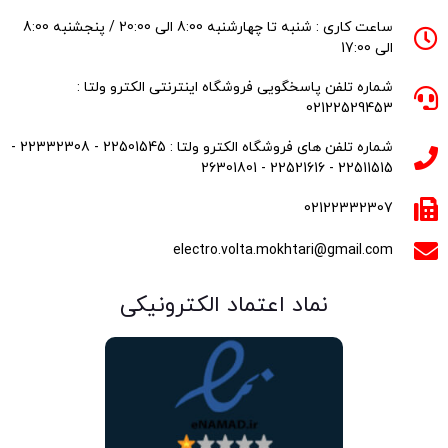
ساعت کاری : شنبه تا چهارشنبه 8:00 الی 20:00 / پنجشنبه 8:00
الی 17:00
شماره تلفن پاسخگویی فروشگاه اینترنتی الکترو ولتا :
02122529453
شماره تلفن های فروشگاه الکترو ولتا : 22501545 - 22332308 -
22511515 - 22521616 - 26301801
02122332307
electro.volta.mokhtari@gmail.com
نماد اعتماد الکترونیکی