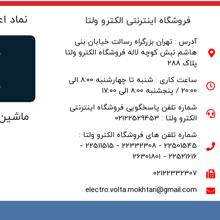
نماد ا
فروشگاه اینترنتی الکترو ولتا
آدرس : تهران بزرگراه رسالت خیابان بنی
هاشم نبش کوچه لاله فروشگاه الکترو ولتا
پلاک 288
ساعت کاری : شنبه تا چهارشنبه 8:00 الی
20:00 / پنجشنبه 8:00 الی 17:00
شماره تلفن پاسخگویی فروشگاه اینترنتی
ماشین
الکترو ولتا : 02122529453
شماره تلفن های فروشگاه الکترو ولتا :
22501545 - 22332308 - 22511515 -
22521616 - 26301801
02122332307
electro.volta.mokhtari@gmail.com