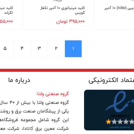
محافظ جان ترکیبی (rcbo) 10 آمپر
کلید مینیاتوری 10 آمپر تکفاز
گویس
لگراند
۳۹۵,۰۰۰
تومان
۵۵,۰۰۰
5
4
3
2
1
عتماد الکترونیکی
درباره ما
گروه صنعتی ولتا:
گروه صنعتی 
یکی از پیشگامان صنعت برق و روشنا
این گروه شامل مجموعه فروشگاه‌های
شرکت معین برق کانادا، شرکت معی