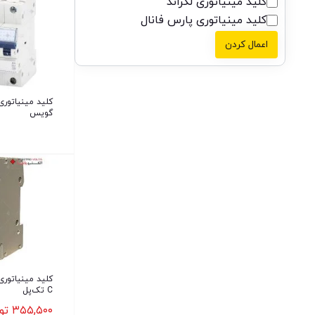
کلید مینیاتوری لگراند
کلید مینیاتوری پارس فانال
اعمال کردن
گویس
C تک‌پل
۳۵۵,۵۰۰
تو