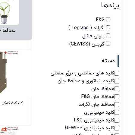
برندها
F&G
لگراند ( Legrand )
محافظ ج
پارس فانال
گویس (GEWISS)
دسته
کلید های حفاظتی و برق صنعتی
کلیدمینیاتوری و محافظ جان
محافظ جان
محافظ جان F&G
کنتاکت کمکی لگ
محافظ جان لگراند
کلید مینیاتوری
کلید مینیاتوری F&G
کلید مینیاتوری GEWISS