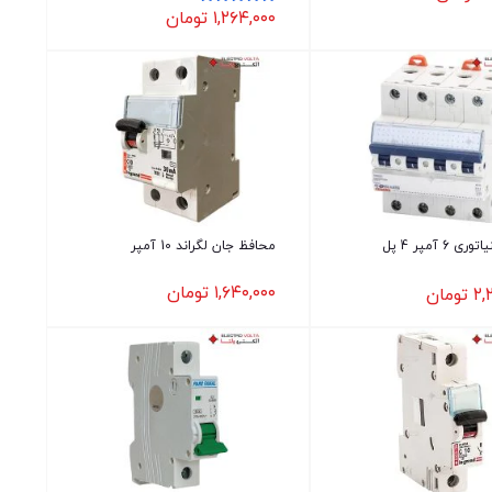
۱,۲۶۴,۰۰۰
تومان
نمره
5.00
از 5
کلید مینیاتوری 6 آمپر 4 پل
محافظ جان لگراند 10 آمپر
۱,۶۴۰,۰۰۰
تومان
۲,
تومان