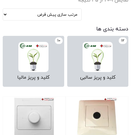
نمایش 1–20 از 35 نتیجه
دسته بندی ها
10
12
کلید و پریز سالبی
کلید و پریز مالیا