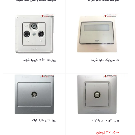
شاسی زنگ مالیا لگراند
پریز tv-fm-sat کریوا لگراند
پریز آنتن سالبی لگراند
پریز آنتن مالیا لگراند
۴۶۲,۵۰۰
تومان