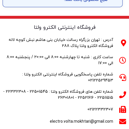
فروشگاه اینترنتی الکترو ولتا
آدرس : تهران بزرگراه رسالت خیابان بنی هاشم نبش کوچه لاله
فروشگاه الکترو ولتا پلاک 288
ساعت کاری : شنبه تا چهارشنبه 8:00 الی 20:00 / پنجشنبه 8:00
الی 17:00
شماره تلفن پاسخگویی فروشگاه اینترنتی الکترو ولتا :
02122529453
شماره تلفن های فروشگاه الکترو ولتا : 22501545 - 22332308 -
22511515 - 22521616 - 26301801
02122332307
electro.volta.mokhtari@gmail.com