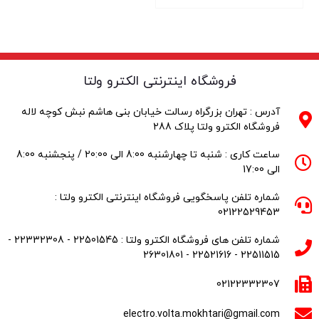
فروشگاه اینترنتی الکترو ولتا
آدرس : تهران بزرگراه رسالت خیابان بنی هاشم نبش کوچه لاله
فروشگاه الکترو ولتا پلاک 288
ساعت کاری : شنبه تا چهارشنبه 8:00 الی 20:00 / پنجشنبه 8:00
الی 17:00
شماره تلفن پاسخگویی فروشگاه اینترنتی الکترو ولتا :
02122529453
شماره تلفن های فروشگاه الکترو ولتا : 22501545 - 22332308 -
22511515 - 22521616 - 26301801
02122332307
electro.volta.mokhtari@gmail.com