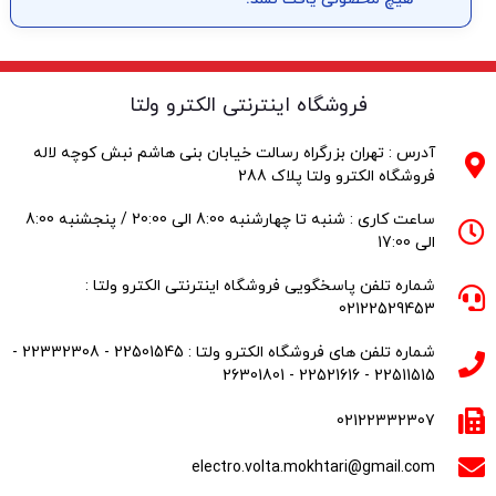
فروشگاه اینترنتی الکترو ولتا
آدرس : تهران بزرگراه رسالت خیابان بنی هاشم نبش کوچه لاله
فروشگاه الکترو ولتا پلاک 288
ساعت کاری : شنبه تا چهارشنبه 8:00 الی 20:00 / پنجشنبه 8:00
الی 17:00
شماره تلفن پاسخگویی فروشگاه اینترنتی الکترو ولتا :
02122529453
شماره تلفن های فروشگاه الکترو ولتا : 22501545 - 22332308 -
22511515 - 22521616 - 26301801
02122332307
electro.volta.mokhtari@gmail.com