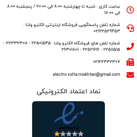
ساعت کاری : شنبه تا چهارشنبه 8:00 الی 20:00 / پنجشنبه 8:00
الی 17:00
شماره تلفن پاسخگویی فروشگاه اینترنتی الکترو ولتا :
02122529453
شماره تلفن های فروشگاه الکترو ولتا : 22501545 - 22332308 -
22511515 - 22521616 - 26301801
02122332307
electro.volta.mokhtari@gmail.com
نماد اعتماد الکترونیکی