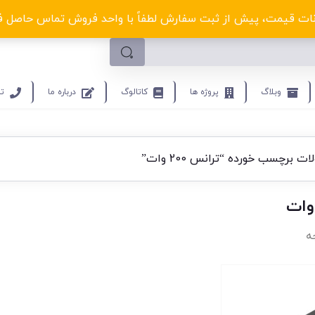
لکترو ولتا با تخفیف‌های شگفت‌انگیز! کلیک کنید
ت قیمت، پیش از ثبت سفارش لطفاً با واحد فروش تماس حاصل فرمایید.9453
وبلاگ
پروژه ها
کاتالوگ
درباره ما
تم
 برچسب خورده “ترانس 200 وات”
ه