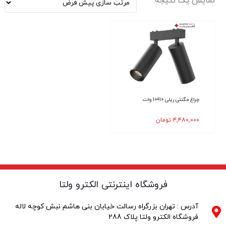
نمایش یک نتیجه
چراغ مگنتی ریلی 10+10 وات
۴,۴۸۰,۰۰۰
تومان
فروشگاه اینترنتی الکترو ولتا
آدرس : تهران بزرگراه رسالت خیابان بنی هاشم نبش کوچه لاله
فروشگاه الکترو ولتا پلاک 288