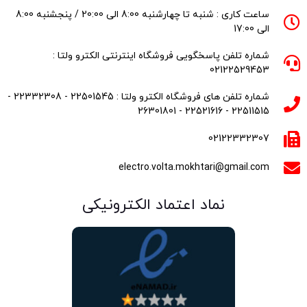
ساعت کاری : شنبه تا چهارشنبه 8:00 الی 20:00 / پنجشنبه 8:00
الی 17:00
شماره تلفن پاسخگویی فروشگاه اینترنتی الکترو ولتا :
02122529453
شماره تلفن های فروشگاه الکترو ولتا : 22501545 - 22332308 -
22511515 - 22521616 - 26301801
02122332307
electro.volta.mokhtari@gmail.com
نماد اعتماد الکترونیکی