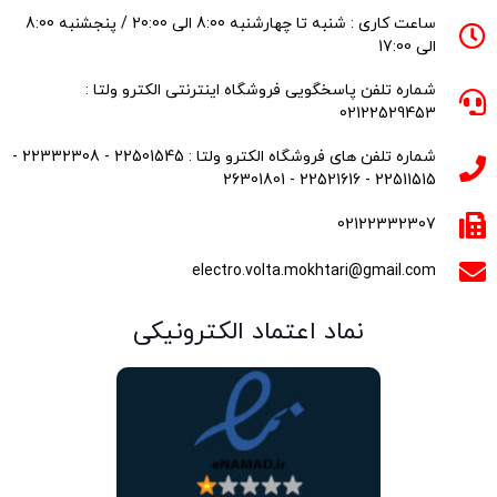
ساعت کاری : شنبه تا چهارشنبه 8:00 الی 20:00 / پنجشنبه 8:00
الی 17:00
شماره تلفن پاسخگویی فروشگاه اینترنتی الکترو ولتا :
02122529453
شماره تلفن های فروشگاه الکترو ولتا : 22501545 - 22332308 -
22511515 - 22521616 - 26301801
02122332307
electro.volta.mokhtari@gmail.com
نماد اعتماد الکترونیکی