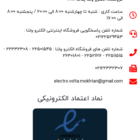
ساعت کاری : شنبه تا چهارشنبه 8:00 الی 20:00 / پنجشنبه 8:00
الی 17:00
شماره تلفن پاسخگویی فروشگاه اینترنتی الکترو ولتا :
02122529453
شماره تلفن های فروشگاه الکترو ولتا : 22501545 - 22332308 -
22511515 - 22521616 - 26301801
02122332307
electro.volta.mokhtari@gmail.com
نماد اعتماد الکترونیکی