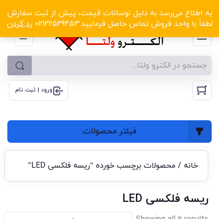
الکترو ولتا با تخفیف‌های شگفت‌انگیز! کلیک کنید
به اطلاع می‌رسد به دلیل نوسانات قیمت، پیش از ثبت سفارش
لطفاً با واحد فروش تماس حاصل فرمایید.02122529453
رد کردن
ورود | ثبت نام
فیلتر محصولات
خانه
/ محصولات برچسب خورده “ریسه فلکسی LED”
ریسه فلکسی LED