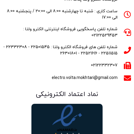
ساعت کاری : شنبه تا چهارشنبه 8:00 الی 20:00 / پنجشنبه 8:00
الی 17:00
شماره تلفن پاسخگویی فروشگاه اینترنتی الکترو ولتا :
02122529453
شماره تلفن های فروشگاه الکترو ولتا : 22501545 - 22332308 -
22511515 - 22521616 - 26301801
02122332307
electro.volta.mokhtari@gmail.com
نماد اعتماد الکترونیکی