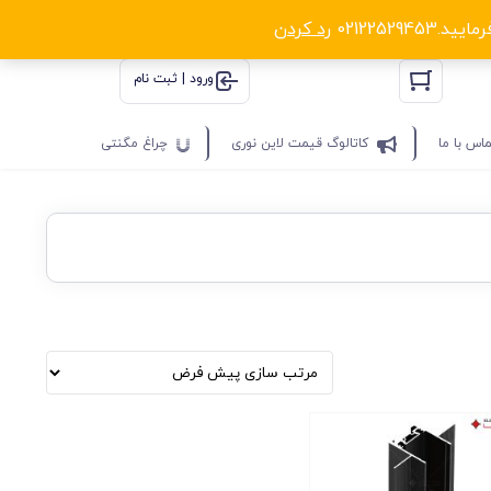
0212252
رد کردن
ورود | ثبت نام
اس با ما
کاتالوگ قیمت لاین نوری
چراغ مگنتی