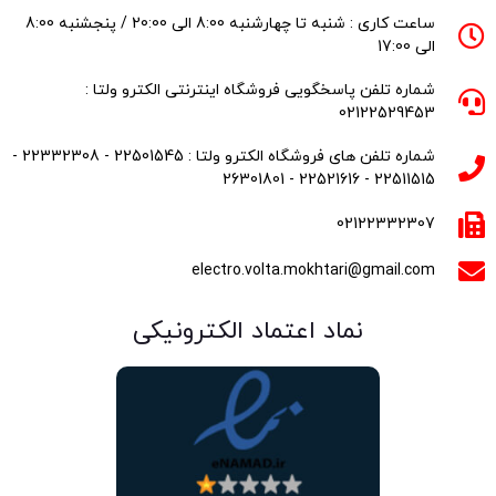
ساعت کاری : شنبه تا چهارشنبه 8:00 الی 20:00 / پنجشنبه 8:00
الی 17:00
شماره تلفن پاسخگویی فروشگاه اینترنتی الکترو ولتا :
02122529453
شماره تلفن های فروشگاه الکترو ولتا : 22501545 - 22332308 -
22511515 - 22521616 - 26301801
02122332307
electro.volta.mokhtari@gmail.com
نماد اعتماد الکترونیکی