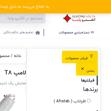
ا
به اطلاع می‌رسد به دلیل نوسانا
دسته‌بندی‌ محصولات
تخفیف‌های شگفت‌انگیز
خانه
/ محصولا
فیلتر محصولات
بستن
لامپ T8
فیلترها
نمایش یک نتیج
برندها
افراتاب ( Afratab )