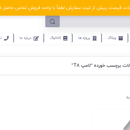
لکترو ولتا با تخفیف‌های شگفت‌انگیز! کلیک کنید
ت قیمت، پیش از ثبت سفارش لطفاً با واحد فروش تماس حاصل فرمایید.9453
وبلاگ
پروژه ها
کاتالوگ
درباره ما
تم
ت برچسب خورده “لامپ T8”
ه