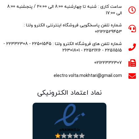
ساعت کاری : شنبه تا چهارشنبه 8:00 الی 20:00 / پنجشنبه 8:00
الی 17:00
شماره تلفن پاسخگویی فروشگاه اینترنتی الکترو ولتا :
02122529453
شماره تلفن های فروشگاه الکترو ولتا : 22501545 - 22332308 -
22511515 - 22521616 - 26301801
02122332307
electro.volta.mokhtari@gmail.com
نماد اعتماد الکترونیکی