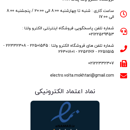
ساعت کاری : شنبه تا چهارشنبه 8:00 الی 20:00 / پنجشنبه 8:00
الی 17:00
شماره تلفن پاسخگویی فروشگاه اینترنتی الکترو ولتا :
02122529453
شماره تلفن های فروشگاه الکترو ولتا : 22501545 - 22332308 -
22511515 - 22521616 - 26301801
02122332307
electro.volta.mokhtari@gmail.com
نماد اعتماد الکترونیکی