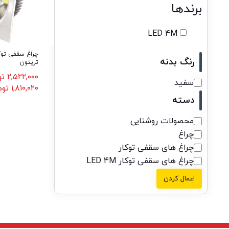
برندها
LED 4M
رنگ بدنه
تریتون
۲,۵۲۲,۰۰۰
تو
سفید
۱,۸۱۰,۰۲۰
توم
دسته
محصولات روشنایی
چراغ
چراغ های سقفی توکار
چراغ های سقفی توکار LED 4M
اعمال کردن