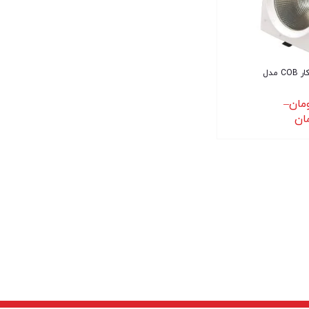
چراغ سقفی توکار COB مدل
مان
–
ان