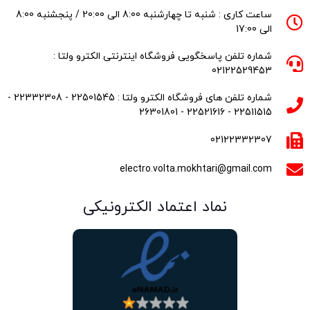
ساعت کاری : شنبه تا چهارشنبه 8:00 الی 20:00 / پنجشنبه 8:00
الی 17:00
شماره تلفن پاسخگویی فروشگاه اینترنتی الکترو ولتا :
02122529453
شماره تلفن های فروشگاه الکترو ولتا : 22501545 - 22332308 -
22511515 - 22521616 - 26301801
02122332307
electro.volta.mokhtari@gmail.com
نماد اعتماد الکترونیکی