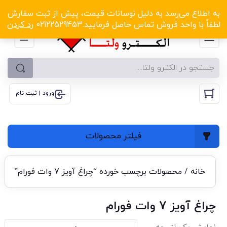
الکترو ولتا با تخفیف‌های شگفت‌انگیز! کلیک کنید
به اطلاع می‌رسد به دلیل نوسانات قیمت، پیش از ثبت سفارش
لطفاً با واحد فروش تماس حاصل فرمایید.02122529453
رد کردن
ورود | ثبت نام
فیلتر محصولات
خانه
/ محصولات برچسب خورده “چراغ آویز 7 وات فورام”
چراغ آویز 7 وات فورام