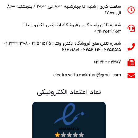
ساعت کاری : شنبه تا چهارشنبه 8:00 الی 20:00 / پنجشنبه 8:00
الی 17:00
شماره تلفن پاسخگویی فروشگاه اینترنتی الکترو ولتا :
02122529453
شماره تلفن های فروشگاه الکترو ولتا : 22501545 - 22332308 -
22511515 - 22521616 - 26301801
02122332307
electro.volta.mokhtari@gmail.com
نماد اعتماد الکترونیکی