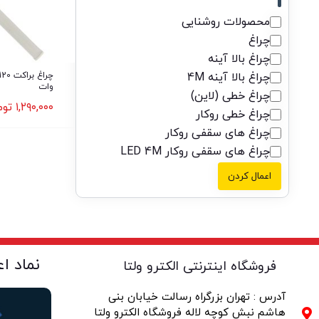
محصولات روشنایی
چراغ
چراغ بالا آینه
چراغ بالا آینه 4M
وات
چراغ خطی (لاین)
۱,۲۹۰,۰۰۰
توم
چراغ خطی روکار
چراغ های سقفی روکار
چراغ های سقفی روکار LED 4M
اعمال کردن
نماد ا
فروشگاه اینترنتی الکترو ولتا
آدرس : تهران بزرگراه رسالت خیابان بنی
هاشم نبش کوچه لاله فروشگاه الکترو ولتا