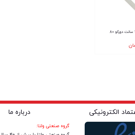
چراغ براکت 120 سانت دورکو 80
ان
عتماد الکترونیکی
درباره ما
گروه صنعتی ولتا:
گروه صنعتی 