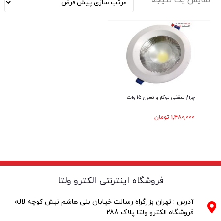
نمایش یک نتیجه
چراغ سقفی توکار واتسون 15 وات
۱,۴۸۰,۰۰۰
تومان
فروشگاه اینترنتی الکترو ولتا
آدرس : تهران بزرگراه رسالت خیابان بنی هاشم نبش کوچه لاله
فروشگاه الکترو ولتا پلاک 288