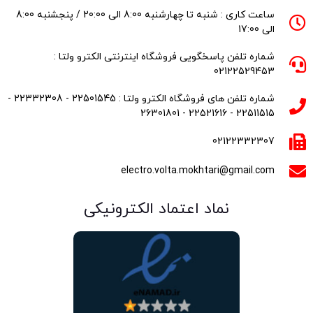
ساعت کاری : شنبه تا چهارشنبه 8:00 الی 20:00 / پنجشنبه 8:00
الی 17:00
شماره تلفن پاسخگویی فروشگاه اینترنتی الکترو ولتا :
02122529453
شماره تلفن های فروشگاه الکترو ولتا : 22501545 - 22332308 -
22511515 - 22521616 - 26301801
02122332307
electro.volta.mokhtari@gmail.com
نماد اعتماد الکترونیکی