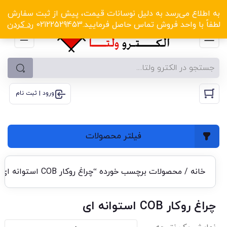
الکترو ولتا با تخفیف‌های شگفت‌انگیز! کلیک کنید
به اطلاع می‌رسد به دلیل نوسانات قیمت، پیش از ثبت سفارش
لطفاً با واحد فروش تماس حاصل فرمایید.02122529453
رد کردن
ورود | ثبت نام
فیلتر محصولات
خانه
/ محصولات برچسب خورده “چراغ روکار COB استوانه ای”
چراغ روکار COB استوانه ای