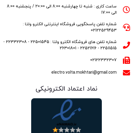
ساعت کاری : شنبه تا چهارشنبه 8:00 الی 20:00 / پنجشنبه 8:00
الی 17:00
شماره تلفن پاسخگویی فروشگاه اینترنتی الکترو ولتا :
02122529453
شماره تلفن های فروشگاه الکترو ولتا : 22501545 - 22332308 -
22511515 - 22521616 - 26301801
02122332307
electro.volta.mokhtari@gmail.com
نماد اعتماد الکترونیکی