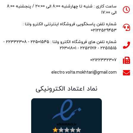
ساعت کاری : شنبه تا چهارشنبه 8:00 الی 20:00 / پنجشنبه 8:00
الی 17:00
شماره تلفن پاسخگویی فروشگاه اینترنتی الکترو ولتا :
02122529453
شماره تلفن های فروشگاه الکترو ولتا : 22501545 - 22332308 -
22511515 - 22521616 - 26301801
02122332307
electro.volta.mokhtari@gmail.com
نماد اعتماد الکترونیکی