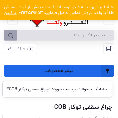
الکترو ولتا با تخفیف‌های شگفت‌انگیز! کلیک کنید
به اطلاع می‌رسد به دلیل نوسانات قیمت، پیش از ثبت سفارش
لطفاً با واحد فروش تماس حاصل فرمایید.02122529453
رد کردن
ورود | ثبت نام
فیلتر محصولات
خانه
/ محصولات برچسب خورده “چراغ سقفی توکار COB”
چراغ سقفی توکار COB