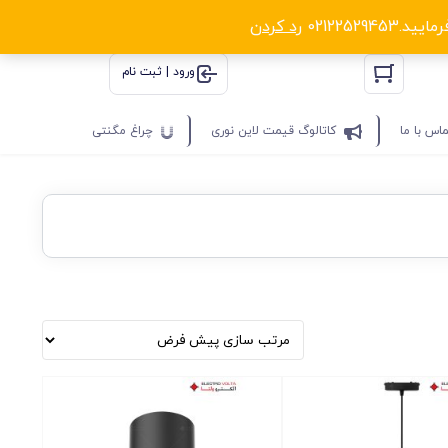
0212252
رد کردن
ورود | ثبت نام
اس با ما
کاتالوگ قیمت لاین نوری
چراغ مگنتی