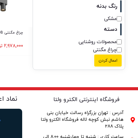
رنگ بدنه
مشکی
دسته
چراغ مگنتی COB ستا 6 وات
محصولات روشنایی
۲,۹۷۸,۰۰۰
تو
چراغ مگنتی
اعمال کردن
نماد ا
فروشگاه اینترنتی الکترو ولتا
آدرس : تهران بزرگراه رسالت خیابان بنی
هاشم نبش کوچه لاله فروشگاه الکترو ولتا
پلاک 288
ساعت کاری : شنبه تا چهارشنبه 8:00 الی