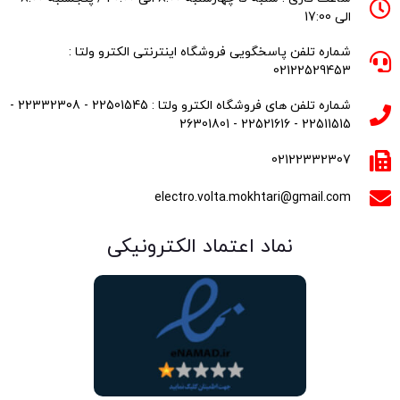
الی 17:00
شماره تلفن پاسخگویی فروشگاه اینترنتی الکترو ولتا :
02122529453
شماره تلفن های فروشگاه الکترو ولتا : 22501545 - 22332308 -
22511515 - 22521616 - 26301801
02122332307
electro.volta.mokhtari@gmail.com
نماد اعتماد الکترونیکی