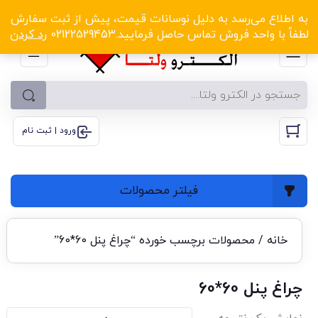
الکترو ولتا با تخفیف‌های شگفت‌انگیز! کلیک کنید
به اطلاع می‌رسد به دلیل نوسانات قیمت، پیش از ثبت سفارش
لطفاً با واحد فروش تماس حاصل فرمایید.02122529453
رد کردن
ورود | ثبت نام
فیلتر محصولات
خانه
/ محصولات برچسب خورده “چراغ پنل 60*60”
چراغ پنل 60*60