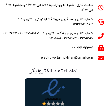
ساعت کاری : شنبه تا چهارشنبه 8:00 الی 20:00 / پنجشنبه 8:00
الی 17:00
شماره تلفن پاسخگویی فروشگاه اینترنتی الکترو ولتا :
02122529453
شماره تلفن های فروشگاه الکترو ولتا : 22501545 - 22332308 -
22511515 - 22521616 - 26301801
02122332307
electro.volta.mokhtari@gmail.com
نماد اعتماد الکترونیکی