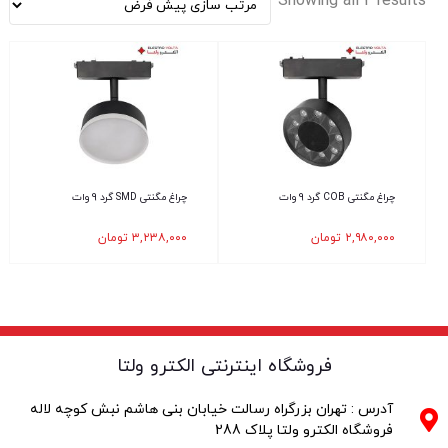
Showing all 2 results
چراغ مگنتی COB گرد 9 وات
چراغ مگنتی SMD گرد 9 وات
۲,۹۸۰,۰۰۰
تومان
۳,۲۳۸,۰۰۰
تومان
فروشگاه اینترنتی الکترو ولتا
آدرس : تهران بزرگراه رسالت خیابان بنی هاشم نبش کوچه لاله
فروشگاه الکترو ولتا پلاک 288