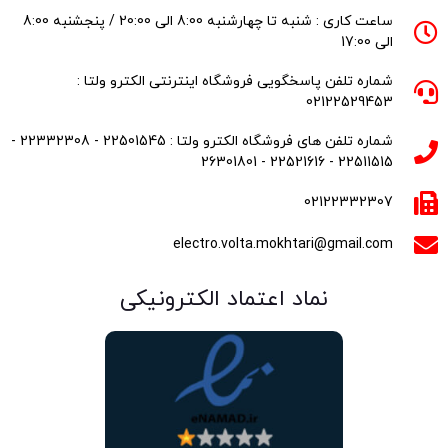
ساعت کاری : شنبه تا چهارشنبه 8:00 الی 20:00 / پنجشنبه 8:00
الی 17:00
شماره تلفن پاسخگویی فروشگاه اینترنتی الکترو ولتا :
02122529453
شماره تلفن های فروشگاه الکترو ولتا : 22501545 - 22332308 -
22511515 - 22521616 - 26301801
02122332307
electro.volta.mokhtari@gmail.com
نماد اعتماد الکترونیکی