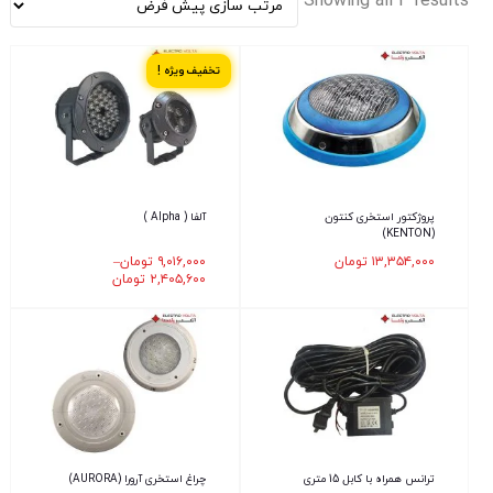
Showing all 4 results
تخفیف ویژه !
پروژکتور استخری کنتون
آلفا ( Alpha )
(KENTON)
۱۳,۳۵۴,۰۰۰
تومان
۹,۰۱۶,۰۰۰
تومان
–
۲,۴۰۵,۶۰۰
تومان
ترانس همراه با کابل 15 متری
چراغ استخری آرورا (AURORA)