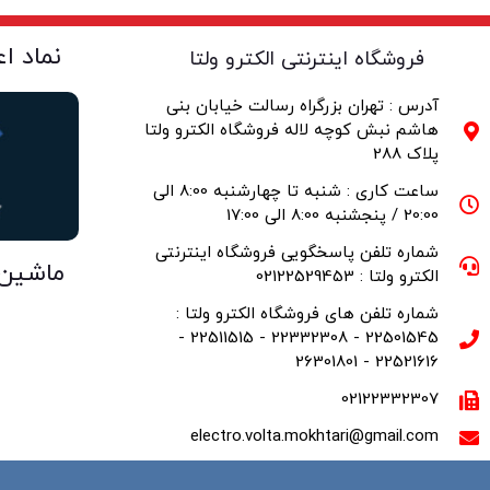
نماد ا
فروشگاه اینترنتی الکترو ولتا
آدرس : تهران بزرگراه رسالت خیابان بنی
هاشم نبش کوچه لاله فروشگاه الکترو ولتا
پلاک 288
ساعت کاری : شنبه تا چهارشنبه 8:00 الی
20:00 / پنجشنبه 8:00 الی 17:00
شماره تلفن پاسخگویی فروشگاه اینترنتی
ماشین
الکترو ولتا : 02122529453
شماره تلفن های فروشگاه الکترو ولتا :
22501545 - 22332308 - 22511515 -
22521616 - 26301801
02122332307
electro.volta.mokhtari@gmail.com