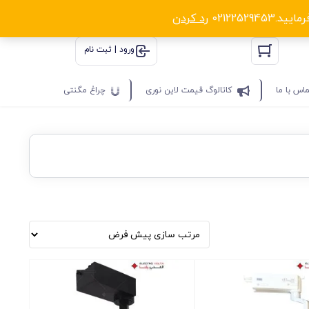
0212252
رد کردن
ورود | ثبت نام
اس با ما
کاتالوگ قیمت لاین نوری
چراغ مگنتی