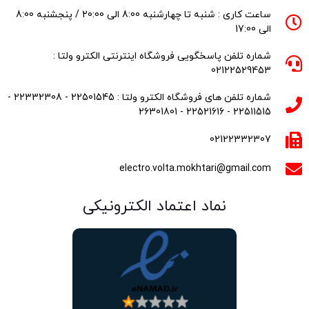
ساعت کاری : شنبه تا چهارشنبه 8:00 الی 20:00 / پنجشنبه 8:00
الی 17:00
شماره تلفن پاسخگویی فروشگاه اینترنتی الکترو ولتا :
02122529453
شماره تلفن های فروشگاه الکترو ولتا : 22501545 - 22332308 -
22511515 - 22521616 - 26301801
02122332307
electro.volta.mokhtari@gmail.com
نماد اعتماد الکترونیکی