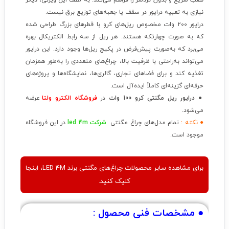
نصب سریع و بدون دردسر را فراهم می‌کند. به لطف این ویژگی، دیگر
نیازی به تعبیه درایور در سقف یا جعبه‌های توزیع برق نیست.
درایور ۲۰۰ وات مخصوص ریل‌های کرو با قطرهای بزرگ طراحی شده
که به صورت چهارتکه هستند. هر ریل از سه رابط الکتریکال بهره
می‌برد که به‌صورت پیش‌فرض در پکیج ریل‌ها وجود دارد. این درایور
می‌تواند به‌راحتی با ظرفیت بالا، چراغ‌های متعددی را به‌طور همزمان
تغذیه کند و برای فضاهای تجاری، گالری‌ها، نمایشگاه‌ها و پروژه‌های
حرفه‌ای گزینه‌ای کاملاً ایده‌آل است.
● درایور ریل مگنتی کرو 100 وات
در
فروشگاه الکترو ولتا
عرضه
می‌شود.
● نکته :
تمام مدل‌های چراغ مگنتی
شرکت
led 4m
در این فروشگاه
موجود است.
برای مشاهده سایر محصولات چراغ‌های مگنتی برند LED 4M، اینجا
کلیک کنید.
● مشخصات فنی محصول :