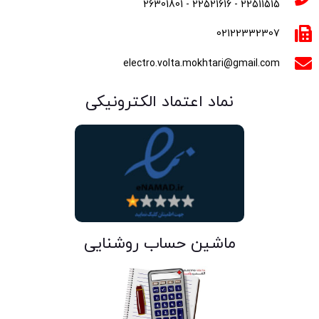
22511515 - 22521616 - 26301801
02122332307
electro.volta.mokhtari@gmail.com
نماد اعتماد الکترونیکی
ماشین حساب روشنایی