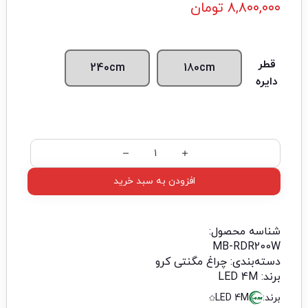
۸,۸۰۰,۰۰۰
تومان
قطر
240cm
180cm
دایره
افزودن به سبد خرید
شناسه محصول:
MB-RDR200W
دسته‌بندی:
چراغ مگنتی کرو
برند:
LED 4M
برند:
LED 4M