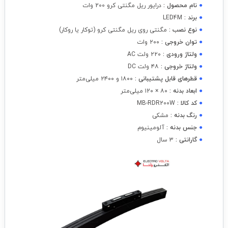
●
نام محصول :
درایور ریل مگنتی کرو 200 وات
●
برند :
LED4M
●
نوع نصب :
مگنتی روی ریل مگنتی کرو (توکار یا روکار)
●
توان خروجی :
۲۰۰ وات
●
ولتاژ ورودی :
۲۲۰ ولت AC
●
ولتاژ خروجی :
۴۸ ولت DC
●
قطرهای قابل پشتیبانی :
۱۸۰۰ و ۲۴۰۰ میلی‌متر
●
ابعاد بدنه :
۸۰ × ۱2۰ میلی‌متر
●
کد کالا :
MB-RDR200W
●
رنگ بدنه :
مشکی
●
جنس بدنه :
آلومینیوم
●
گارانتی :
۳ سال