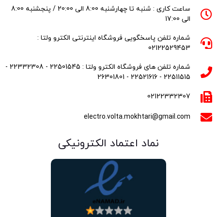
ساعت کاری : شنبه تا چهارشنبه 8:00 الی 20:00 / پنجشنبه 8:00
الی 17:00
شماره تلفن پاسخگویی فروشگاه اینترنتی الکترو ولتا :
02122529453
شماره تلفن های فروشگاه الکترو ولتا : 22501545 - 22332308 -
22511515 - 22521616 - 26301801
02122332307
electro.volta.mokhtari@gmail.com
نماد اعتماد الکترونیکی