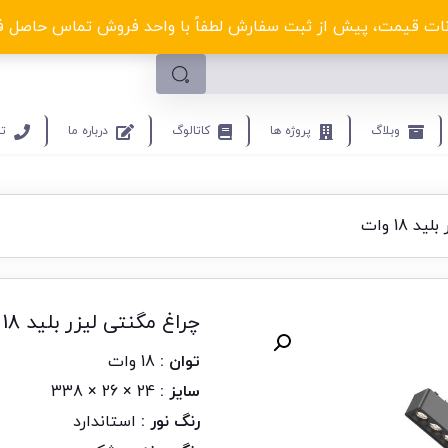
لکترو ولتا با تخفیف‌های شگفت‌انگیز! کلیک کنید
ت قیمت، پیش از ثبت سفارش لطفاً با واحد فروش تماس حاصل فرمایید.9453
وبلاگ
پروژه ها
کاتالوگ
درباره ما
تم
 18 وات
چراغ مگنتی لیزر بلید 18 وات
توان :
18 وات
سایز :
24 × 26 × 338
رنگ نور :
استاندارد