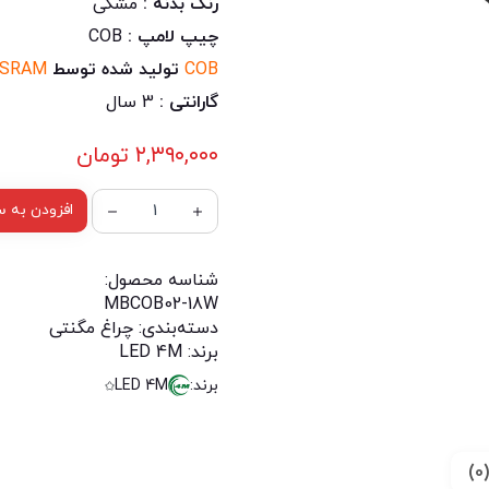
رنگ بدنه :
مشکی
چیپ لامپ :
COB
COB
تولید شده توسط
SRAM
گارانتی :
3 سال
۲,۳۹۰,۰۰۰
تومان
افزودن به س
شناسه محصول:
MBCOB02-18W
دسته‌بندی:
چراغ مگنتی
برند:
LED 4M
برند:
LED 4M