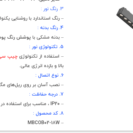
3. رنگ نور :
– رنگ استاندارد با روشنایی یکنو
4. رنگ بدنه :
– بدنه مشکی با
پوشش رنگ پودر
5. تکنولوژی نور :
– استفاده از تکنولوژی
چیپ سی 
بالا و بازده انرژی عالی.
6. نوع اتصال :
– نصب آسان بر روی ریل‌های مگن
7. درجه حفاظت :
– IP20 ، مناسب برای استفاده در فضاهای داخلی.
8. کد محصول :
– MBCOB02-18W