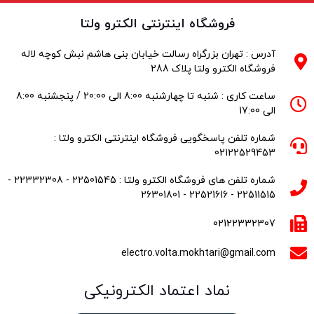
فروشگاه اینترنتی الکترو ولتا
آدرس : تهران بزرگراه رسالت خیابان بنی هاشم نبش کوچه لاله
فروشگاه الکترو ولتا پلاک 288
ساعت کاری : شنبه تا چهارشنبه 8:00 الی 20:00 / پنجشنبه 8:00
الی 17:00
شماره تلفن پاسخگویی فروشگاه اینترنتی الکترو ولتا :
02122529453
شماره تلفن های فروشگاه الکترو ولتا : 22501545 - 22332308 -
22511515 - 22521616 - 26301801
02122332307
electro.volta.mokhtari@gmail.com
نماد اعتماد الکترونیکی