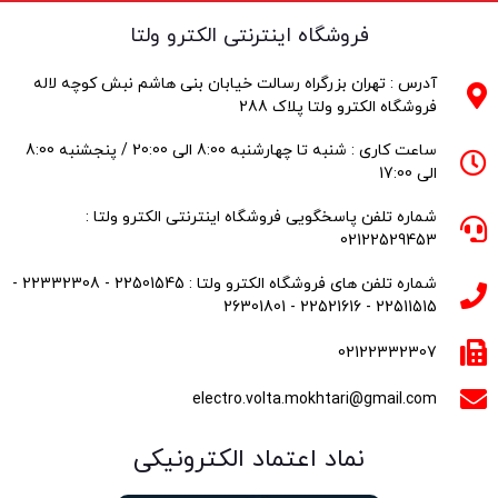
فروشگاه اینترنتی الکترو ولتا
آدرس : تهران بزرگراه رسالت خیابان بنی هاشم نبش کوچه لاله
فروشگاه الکترو ولتا پلاک 288
ساعت کاری : شنبه تا چهارشنبه 8:00 الی 20:00 / پنجشنبه 8:00
الی 17:00
شماره تلفن پاسخگویی فروشگاه اینترنتی الکترو ولتا :
02122529453
شماره تلفن های فروشگاه الکترو ولتا : 22501545 - 22332308 -
22511515 - 22521616 - 26301801
02122332307
electro.volta.mokhtari@gmail.com
نماد اعتماد الکترونیکی