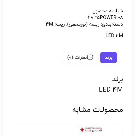
شناسه محصول:
2835POWER108
دسته‌بندی:
ریسه (نورمخفی)
,
ریسه 4M
LED 4M
برند
نظرات (0)
برند
LED 4M
محصولات مشابه