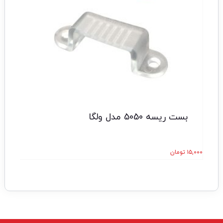
بست ریسه 5050 مدل ولگا
۱۵,۰۰۰
تومان
۹۳,۰۰۰