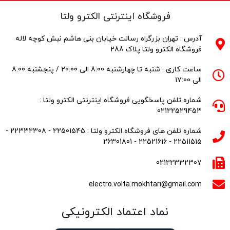
فروشگاه اینترنتی الکترو ولتا
آدرس : تهران بزرگراه رسالت خیابان بنی هاشم نبش کوچه لاله
فروشگاه الکترو ولتا پلاک 288
ساعت کاری : شنبه تا چهارشنبه 8:00 الی 20:00 / پنجشنبه 8:00
الی 17:00
شماره تلفن پاسخگویی فروشگاه اینترنتی الکترو ولتا :
02122529453
شماره تلفن های فروشگاه الکترو ولتا : 22501545 - 22332308 -
22511515 - 22521616 - 26301801
02122332307
electro.volta.mokhtari@gmail.com
نماد اعتماد الکترونیکی