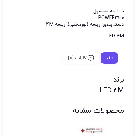
شناسه محصول:
POWER330
دسته‌بندی:
ریسه (نورمخفی)
,
ریسه 4M
LED 4M
برند
نظرات (0)
برند
LED 4M
محصولات مشابه