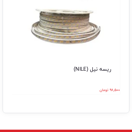
ریسه نیل (NILE)
۹۸,۵۰۰
تومان
۸۰,۰۰۰