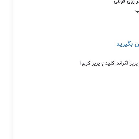
ر روی قوطی
ب
 بگیرید
پریز لگراند
,
کلید و پریز کریوا