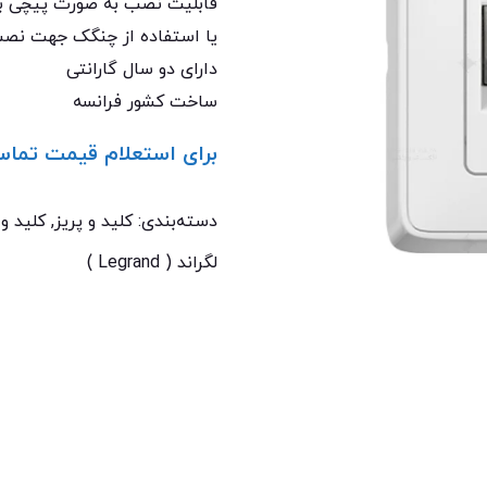
قابلیت نصب به صورت پیچی ب
یا استفاده از چنگک جهت نص
دارای دو سال گارانتی
ساخت کشور فرانسه
برای استعلام قیمت تماس
تماس با ما: 02122529453
دسته‌بندی:
کلید و پریز
,
کلید و 
لگراند ( Legrand )